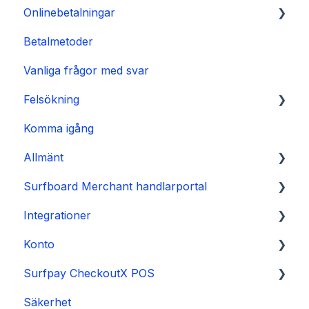
Onlinebetalningar
Betalmetoder
Integration
Vanliga frågor med svar
Betallänk
Felsökning
Komma igång
👉 Guide
Allmänt
🛑 Ström- och startproblem
Surfboard Merchant handlarportal
❌ Drifts- och transaktionsproblem
Onboarding
Integrationer
📱 Mjukvara och firmware
Betalningar
Försäljning och rapporter
Konto
🛂 Säkerhetsrelaterade problem
Utbetalningar och rapporter
Butiker och terminaler
E-com plugins
Surfpay CheckoutX POS
Säkerhet
Konto och inställningar
Hantera ditt konto
Säkerhet
Allmänt