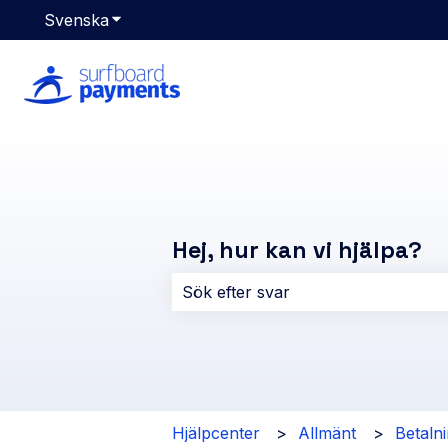
Svenska
Visa undermenyer för översättningar
Hej, hur kan vi hjälpa?
Det finns inga förslag eftersom sök
Hjälpcenter
Allmänt
Betaln