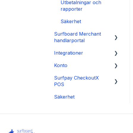
Utbetalningar och
📱 Mjukvara och
rapporter
firmware
Säkerhet
🛂 Säkerhetsrelaterade
problem
Surfboard Merchant
handlarportal
Integrationer
Försäljning och
rapporter
Konto
E-com plugins
Butiker och terminaler
Surfpay CheckoutX
Hantera ditt konto
POS
Konto och inställningar
Säkerhet
Allmänt
Betalningar
Produkter