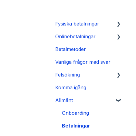
Fysiska betalningar
Onlinebetalningar
SurfPad
Betalmetoder
SurfTouch
Integration
Vanliga frågor med svar
SurfPrint
Betallänk
Felsökning
CheckoutX SoftPOS
Komma igång
Tap to Pay på iPhone
👉 Guide
Allmänt
🛑 Ström- och
startproblem
Onboarding
❌ Drifts- och
Betalningar
transaktionsproblem